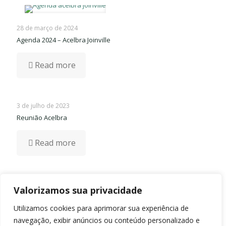
28 de março de 2024
Agenda 2024 – Acelbra Joinville
Read more
3 de julho de 2023
Reunião Acelbra
Read more
1 de maio de 2023
Valorizamos sua privacidade
Próxima reunião dia 04/05/2023
Utilizamos cookies para aprimorar sua experiência de
Read more
navegação, exibir anúncios ou conteúdo personalizado e