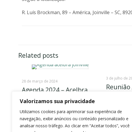
R. Luís Brockman, 89 – América, Joinville – SC, 89
Related posts
3 de julho de 2
28 de março de 2024
Reunião 
Agenda 2024 – Acelbra
Joinville
Valorizamos sua privacidade
Read 
Utilizamos cookies para aprimorar sua experiência de
Read more
navegação, exibir anúncios ou conteúdo personalizado e
analisar nosso tráfego. Ao clicar em “Aceitar todos”, você